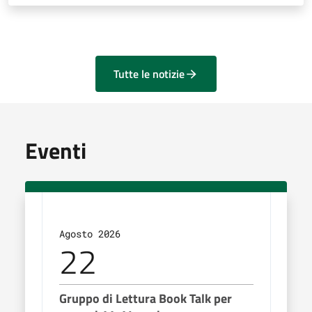
Tutte le notizie
Eventi
Agosto 2026
Sett
22
1
Gruppo di Lettura Book Talk per
Agr