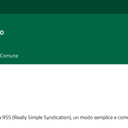
go
il Comune
ema RSS (Really Simple Syndication), un modo semplice e como