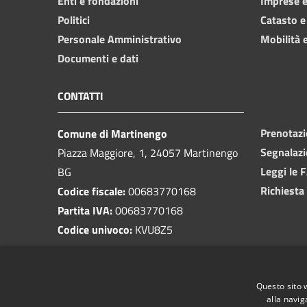
Enti e fondazioni
Imprese 
Politici
Catasto e
Personale Amministrativo
Mobilità e
Documenti e dati
CONTATTI
Prenotaz
Comune di Martinengo
Segnalazi
Piazza Maggiore, 1, 24057 Martinengo
Leggi le 
BG
Richiesta
Codice fiscale:
00683770168
Partita IVA:
00683770168
Codice univoco:
KVU8Z5
PEC:
protocollo@pec.comune.martinengo.bg.it
Questo sito 
Centralino Unico:
0363 986011
alla navig