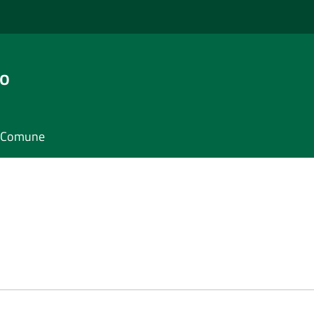
go
il Comune