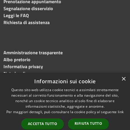
Prenotazione appuntamento
Segnalazione disservizio
Leggi le FAQ
Richiesta di assistenza
Amministrazione trasparente
Albo pretorio
Informativa privacy
Note legali
×
Dichiarazione di accessibilità
Informazioni sui cookie
Questo sito web utilizza cookie tecnici e assimilati strettamente
necessari al corretto funzionamento e alla navigazione del sito,
nonché un cookie tecnico analitico al solo fine di elaborare
informazioni statistiche, aggregate e anonime.
RSS
Copyright © 2026 • Comune di
Per maggiori dettagli, può consultare la cookie policy al seguente
link
Accessibilità
Martinengo • Powered by
Privacy
Municipium
Accesso
•
RIFIUTA TUTTO
ACCETTA TUTTO
Cookie
redazione