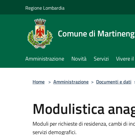
Salta al contenuto principale
Regione Lombardia
Comune di Martinen
Amministrazione
Novità
Servizi
Vivere 
Home
>
Amministrazione
>
Documenti e dati
Modulistica ana
Moduli per richieste di residenza, cambi di indir
servizi demografici.