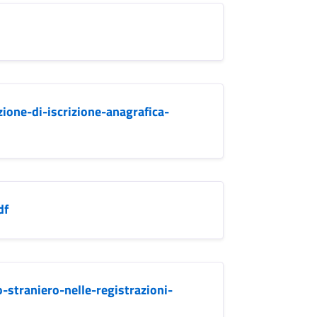
ione-di-iscrizione-anagrafica-
df
o-straniero-nelle-registrazioni-