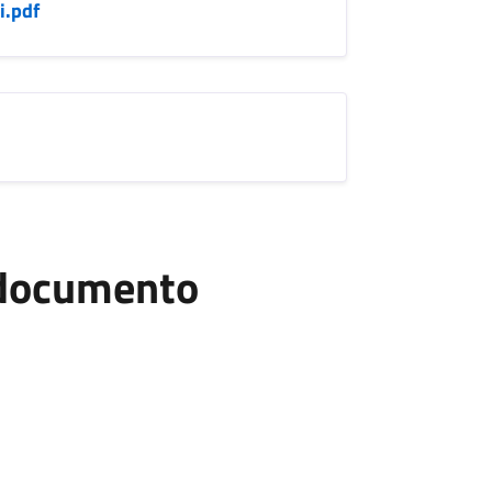
i.pdf
l documento