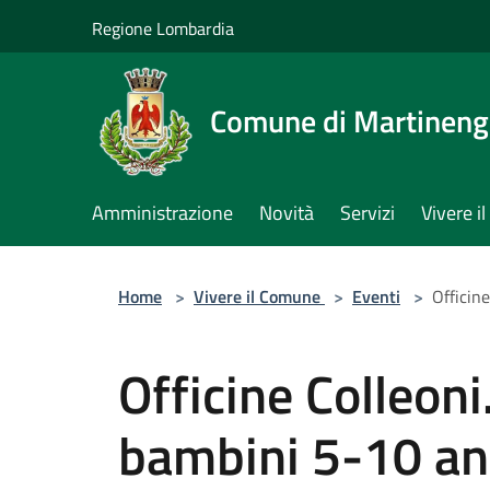
Salta al contenuto principale
Regione Lombardia
Comune di Martinen
Amministrazione
Novità
Servizi
Vivere 
Home
>
Vivere il Comune
>
Eventi
>
Officin
Officine Colleoni
bambini 5-10 an