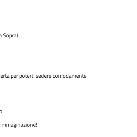
a Sopra)
coperta per poterti sedere comodamente
o.
 l'immaginazione!