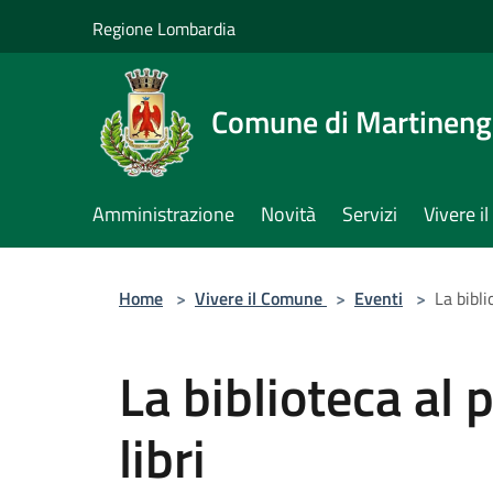
Salta al contenuto principale
Regione Lombardia
Comune di Martinen
Amministrazione
Novità
Servizi
Vivere 
Home
>
Vivere il Comune
>
Eventi
>
La bibli
La biblioteca al 
libri