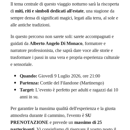
Il tema centrale di questo viaggio notturno sarà la riscoperta
di
miti, riti e simboli dedicati all'estate
, una stagione da
sempre densa di significati magici, legati alla terra, al sole e
alle antiche tradizioni.
In questo percorso non sarete soli: sarete accompagnati e
guidati da
Alberto Angelo Di Monaco
, formatore e
narratore professionista, che saprà dare voce alle storie e
trasformare i passi in una vera e propria esperienza culturale
e sensoriale.
Quando:
Giovedì 9 Luglio 2026, ore 21:00
Partenza:
Cortile del Filandone (Martinengo)
Target:
L’evento è perfetto per adulti e ragazzi dai 10
anni in su.
Per garantire la massima qualità dell'esperienza e la giusta
atmosfera durante il cammino, l'evento è
SU
PRENOTAZIONE
e prevede un
massimo di 25
partecipanti
. Vi consigliamo di riservare il vostro posto il