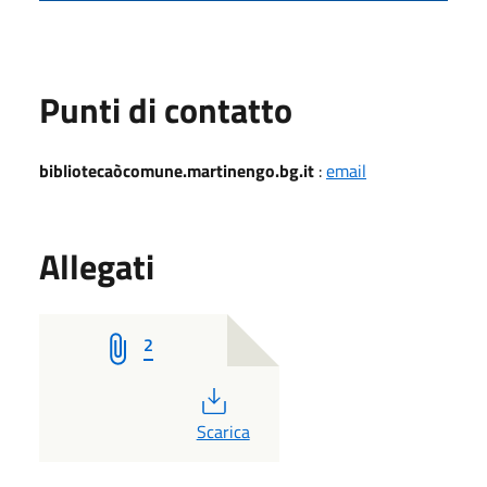
Punti di contatto
bibliotecaòcomune.martinengo.bg.it
:
email
Allegati
2
PDF
Scarica