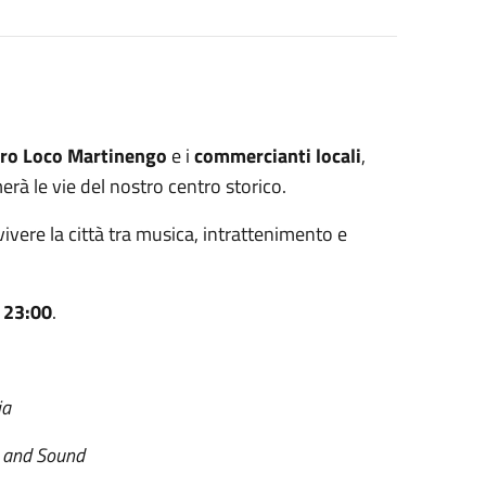
ro Loco Martinengo
e i
commercianti locali
,
erà le vie del nostro centro storico.
 vivere la città tra musica, intrattenimento e
e
23:00
.
ia
c and Sound