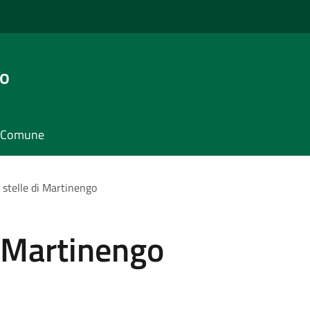
go
il Comune
e stelle di Martinengo
i Martinengo