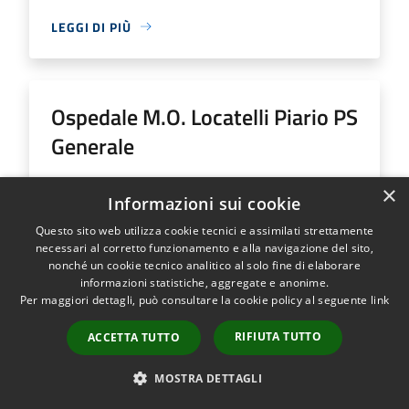
LEGGI DI PIÙ
Ospedale M.O. Locatelli Piario PS
Generale
Indirizzo
Via Groppino, 22
×
Informazioni sui cookie
Ospedale M.O. Locatelli Piario PS Generale...
Questo sito web utilizza cookie tecnici e assimilati strettamente
necessari al corretto funzionamento e alla navigazione del sito,
nonché un cookie tecnico analitico al solo fine di elaborare
informazioni statistiche, aggregate e anonime.
Per maggiori dettagli, può consultare la cookie policy al seguente
link
LEGGI DI PIÙ
RIFIUTA TUTTO
ACCETTA TUTTO
MOSTRA DETTAGLI
Ospedale SS Trinità Romano L.