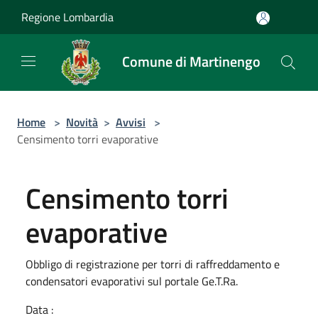
Salta al contenuto principale
Regione Lombardia
Comune di Martinengo
Home
>
Novità
>
Avvisi
>
Censimento torri evaporative
Censimento torri
evaporative
Obbligo di registrazione per torri di raffreddamento e
condensatori evaporativi sul portale Ge.T.Ra.
Data :