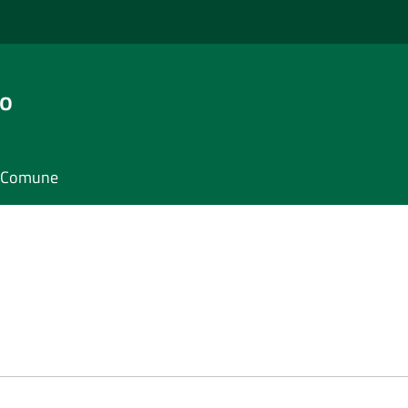
go
il Comune