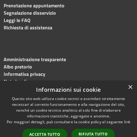
Prenotazione appuntamento
Segnalazione disservizio
Leggi le FAQ
Richiesta di assistenza
Amministrazione trasparente
Albo pretorio
Informativa privacy
Note legali
×
Dichiarazione di accessibilità
Informazioni sui cookie
Questo sito web utilizza cookie tecnici e assimilati strettamente
necessari al corretto funzionamento e alla navigazione del sito,
nonché un cookie tecnico analitico al solo fine di elaborare
informazioni statistiche, aggregate e anonime.
RSS
Copyright © 2026 • Comune di
Per maggiori dettagli, può consultare la cookie policy al seguente
link
Accessibilità
Martinengo • Powered by
Privacy
Municipium
Accesso
•
RIFIUTA TUTTO
ACCETTA TUTTO