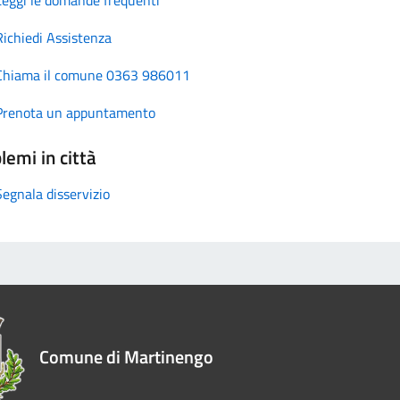
Richiedi Assistenza
Chiama il comune 0363 986011
Prenota un appuntamento
lemi in città
Segnala disservizio
Comune di Martinengo