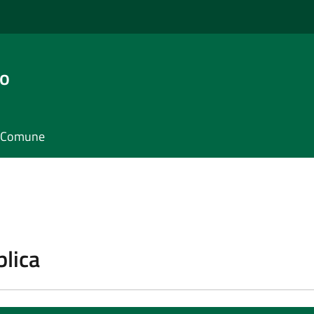
go
il Comune
blica