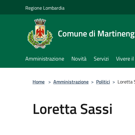
Salta al contenuto principale
Regione Lombardia
Comune di Martinen
Amministrazione
Novità
Servizi
Vivere 
Home
>
Amministrazione
>
Politici
>
Loretta 
Loretta Sassi