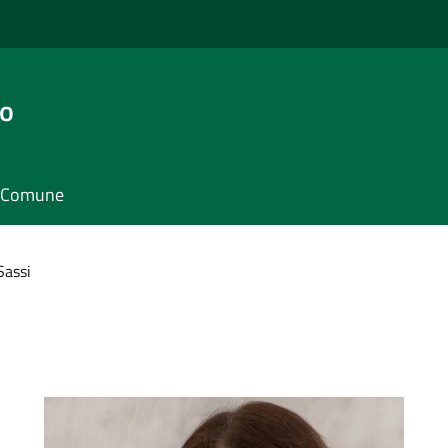
go
il Comune
Sassi