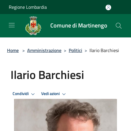
Salta al contenuto principale
Regione Lombardia
Comune di Martinengo
Home
>
Amministrazione
>
Politici
>
Ilario Barchiesi
Ilario Barchiesi
Condividi
Vedi azioni