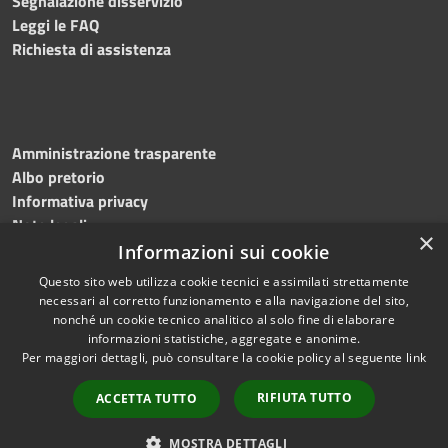
Segnalazione disservizio
Leggi le FAQ
Richiesta di assistenza
Amministrazione trasparente
Albo pretorio
Informativa privacy
Note legali
×
Dichiarazione di accessibilità
Informazioni sui cookie
Questo sito web utilizza cookie tecnici e assimilati strettamente
necessari al corretto funzionamento e alla navigazione del sito,
nonché un cookie tecnico analitico al solo fine di elaborare
informazioni statistiche, aggregate e anonime.
RSS
Copyright © 2026 • Comune di
Per maggiori dettagli, può consultare la cookie policy al seguente
link
Accessibilità
Martinengo • Powered by
Privacy
Municipium
Accesso
•
RIFIUTA TUTTO
ACCETTA TUTTO
Cookie
redazione
Mappa del sito
MOSTRA DETTAGLI