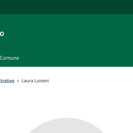
go
il Comune
trativo
>
Laura Luisoni