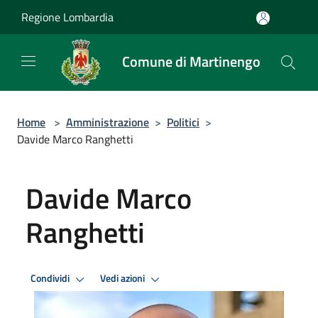
Salta al contenuto principale
Regione Lombardia
Comune di Martinengo
Home
>
Amministrazione
>
Politici
>
Davide Marco Ranghetti
Davide Marco
Ranghetti
Condividi
Vedi azioni