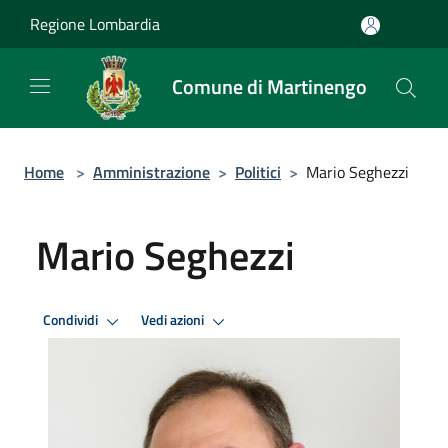
Salta al contenuto principale
Regione Lombardia
Comune di Martinengo
Home
>
Amministrazione
>
Politici
>
Mario Seghezzi
Mario Seghezzi
Condividi
Vedi azioni