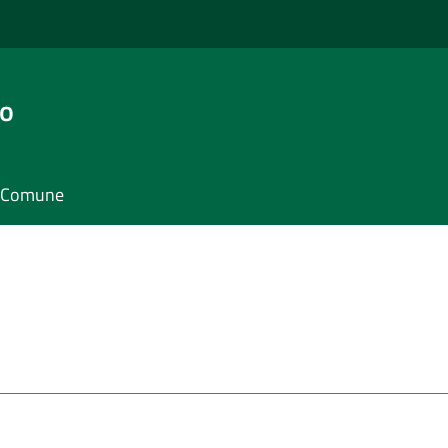
go
il Comune