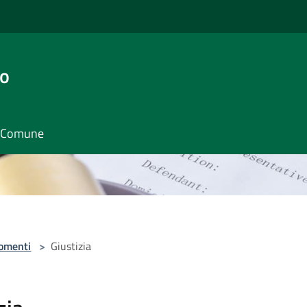
go
il Comune
omenti
>
Giustizia