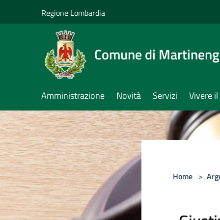
Salta al contenuto principale
Regione Lombardia
Comune di Martinen
Amministrazione
Novità
Servizi
Vivere 
Home
>
Arg