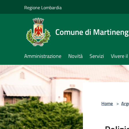
Salta al contenuto principale
Regione Lombardia
Comune di Martinen
Amministrazione
Novità
Servizi
Vivere 
Home
>
Arg