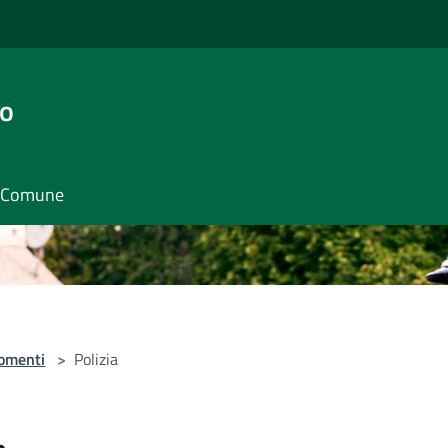
go
il Comune
omenti
>
Polizia