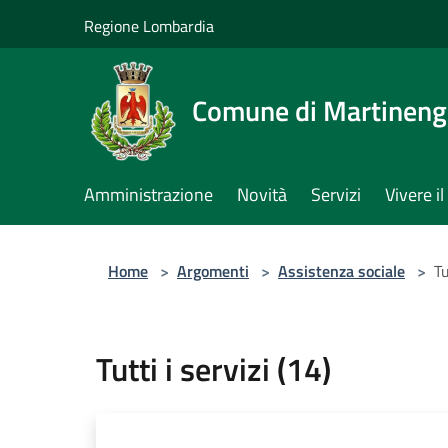
Salta al contenuto principale
Regione Lombardia
Comune di Martinen
Amministrazione
Novità
Servizi
Vivere 
Home
>
Argomenti
>
Assistenza sociale
>
Tu
Tutti i servizi (14)