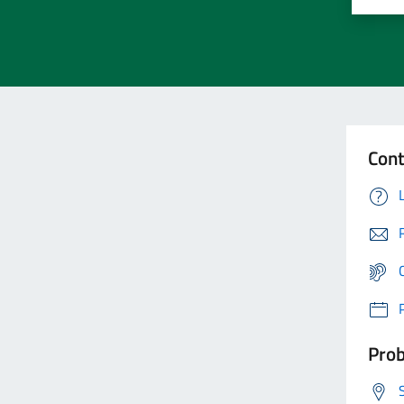
Cont
Prob