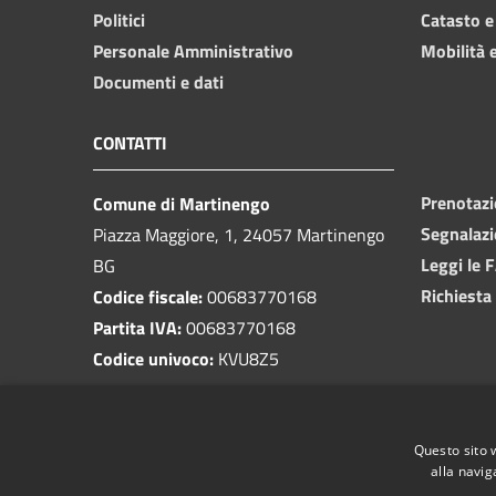
Politici
Catasto e
Personale Amministrativo
Mobilità e
Documenti e dati
CONTATTI
Prenotaz
Comune di Martinengo
Segnalazi
Piazza Maggiore, 1, 24057 Martinengo
Leggi le 
BG
Richiesta
Codice fiscale:
00683770168
Partita IVA:
00683770168
Codice univoco:
KVU8Z5
PEC:
protocollo@pec.comune.martinengo.bg.it
Questo sito 
Centralino Unico:
0363 986011
alla navig