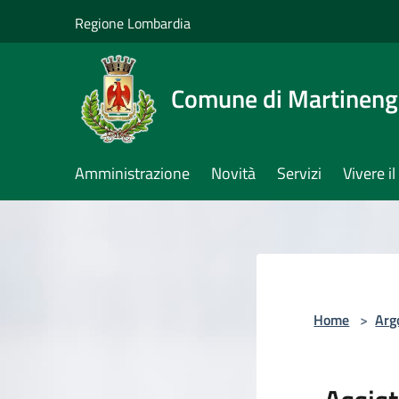
Salta al contenuto principale
Regione Lombardia
Comune di Martinen
Amministrazione
Novità
Servizi
Vivere 
Home
>
Arg