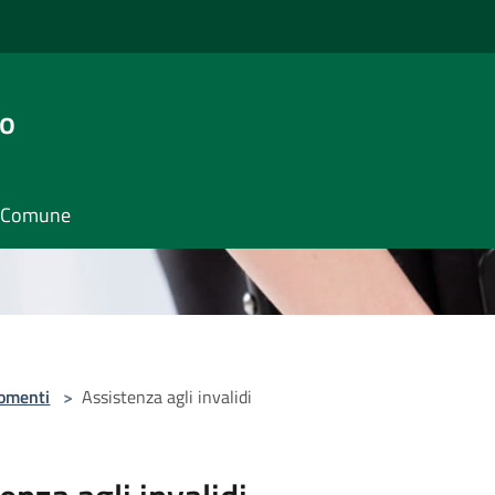
go
il Comune
omenti
>
Assistenza agli invalidi