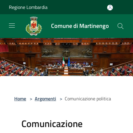
Salta al contenuto principale
Regione Lombardia
Comune di Martinengo
Home
>
Argomenti
>
Comunicazione politica
Comunicazione