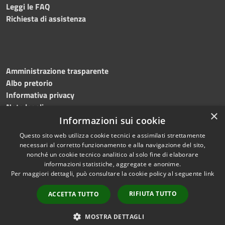
Leggi le FAQ
Richiesta di assistenza
Amministrazione trasparente
Albo pretorio
Informativa privacy
Note legali
×
Dichiarazione di accessibilità
Informazioni sui cookie
Questo sito web utilizza cookie tecnici e assimilati strettamente
necessari al corretto funzionamento e alla navigazione del sito,
nonché un cookie tecnico analitico al solo fine di elaborare
informazioni statistiche, aggregate e anonime.
RSS
Copyright © 2026 • Comune di
Per maggiori dettagli, può consultare la cookie policy al seguente
link
Accessibilità
Martinengo • Powered by
Privacy
Municipium
Accesso
•
RIFIUTA TUTTO
ACCETTA TUTTO
Cookie
redazione
Mappa del sito
MOSTRA DETTAGLI