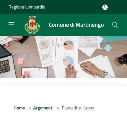
Salta al contenuto principale
Regione Lombardia
Comune di Martinengo
Home
>
Argomenti
>
Piano di sviluppo