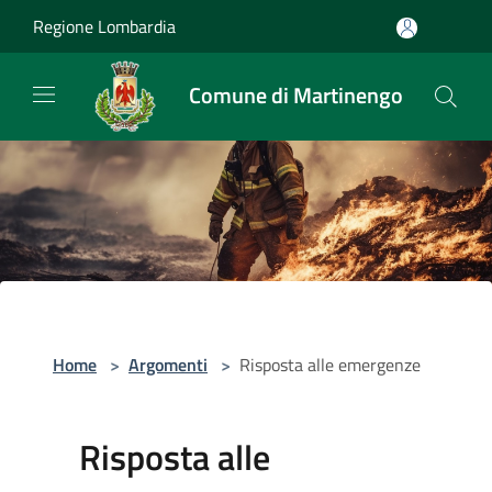
Salta al contenuto principale
Regione Lombardia
Comune di Martinengo
Home
>
Argomenti
>
Risposta alle emergenze
Risposta alle