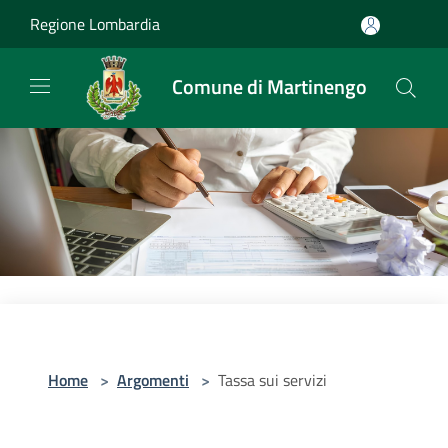
Salta al contenuto principale
Regione Lombardia
Comune di Martinengo
Home
>
Argomenti
>
Tassa sui servizi