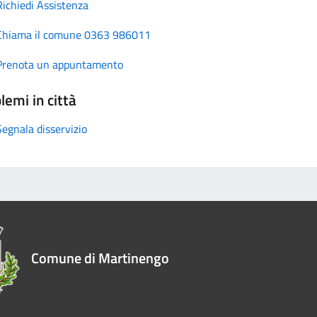
Richiedi Assistenza
Chiama il comune 0363 986011
Prenota un appuntamento
lemi in città
Segnala disservizio
Comune di Martinengo