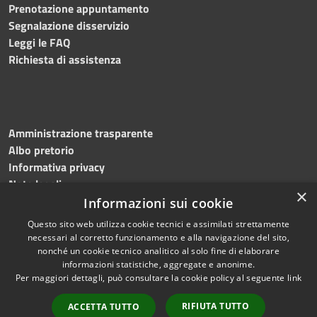
Prenotazione appuntamento
Segnalazione disservizio
Leggi le FAQ
Richiesta di assistenza
Amministrazione trasparente
Albo pretorio
Informativa privacy
Note legali
×
Dichiarazione di accessibilità
Informazioni sui cookie
Questo sito web utilizza cookie tecnici e assimilati strettamente
necessari al corretto funzionamento e alla navigazione del sito,
nonché un cookie tecnico analitico al solo fine di elaborare
informazioni statistiche, aggregate e anonime.
RSS
Copyright © 2026 • Comune di
Per maggiori dettagli, può consultare la cookie policy al seguente
link
Accessibilità
Martinengo • Powered by
Privacy
Municipium
Accesso
•
RIFIUTA TUTTO
ACCETTA TUTTO