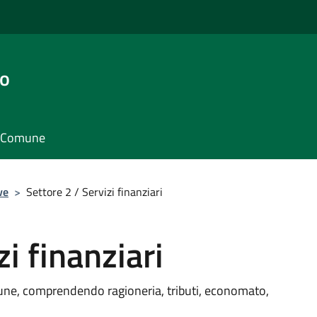
go
il Comune
ve
>
Settore 2 / Servizi finanziari
zi finanziari
une, comprendendo ragioneria, tributi, economato,