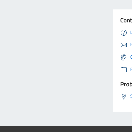
Cont
Prob