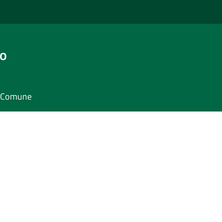
go
il Comune