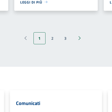
LEGGI DI PIÙ
L
1
2
3
Pagina precedente
Pagina successiva
Comunicati