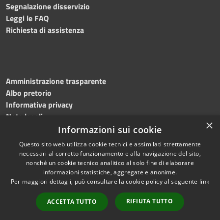
Segnalazione disservizio
Leggi le FAQ
Richiesta di assistenza
Amministrazione trasparente
Albo pretorio
Informativa privacy
Note legali
×
Dichiarazione di accessibilità
Informazioni sui cookie
Questo sito web utilizza cookie tecnici e assimilati strettamente
necessari al corretto funzionamento e alla navigazione del sito,
nonché un cookie tecnico analitico al solo fine di elaborare
informazioni statistiche, aggregate e anonime.
RSS
Copyright © 2026 • Comune di
Per maggiori dettagli, può consultare la cookie policy al seguente
link
Accessibilità
Martinengo • Powered by
Privacy
Municipium
Accesso
•
RIFIUTA TUTTO
ACCETTA TUTTO
Cookie
redazione