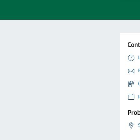
Cont
Prob