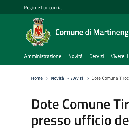
Salta al contenuto principale
Regione Lombardia
Comune di Martinen
Amministrazione
Novità
Servizi
Vivere 
Home
>
Novità
>
Avvisi
>
Dote Comune Tiroci
Dote Comune Tir
presso ufficio d