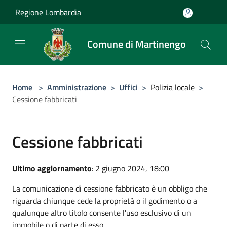
Salta al contenuto principale
Regione Lombardia
Comune di Martinengo
Home
>
Amministrazione
>
Uffici
>
Polizia locale
>
Cessione fabbricati
Cessione fabbricati
Ultimo aggiornamento
: 2 giugno 2024, 18:00
La comunicazione di cessione fabbricato è un obbligo che
riguarda chiunque cede la proprietà o il godimento o a
qualunque altro titolo consente l'uso esclusivo di un
immobile o di parte di esso.