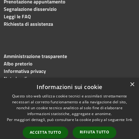
Prenotazione appuntamento
Segnalazione disservizio
Leggi le FAQ
Richiesta di assistenza
Amministrazione trasparente
Albo pretorio
Informativa privacy
Note legali
×
Dichiarazione di accessibilità
Informazioni sui cookie
Questo sito web utilizza cookie tecnici e assimilati strettamente
necessari al corretto funzionamento e alla navigazione del sito,
nonché un cookie tecnico analitico al solo fine di elaborare
informazioni statistiche, aggregate e anonime.
RSS
Copyright © 2026 • Comune di
Per maggiori dettagli, può consultare la cookie policy al seguente
link
Accessibilità
Martinengo • Powered by
Privacy
Municipium
Accesso
•
RIFIUTA TUTTO
ACCETTA TUTTO
Cookie
redazione