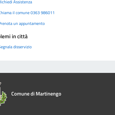
Richiedi Assistenza
Chiama il comune 0363 986011
Prenota un appuntamento
lemi in città
Segnala disservizio
Comune di Martinengo