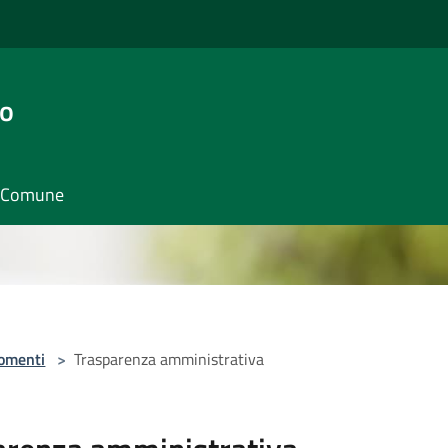
go
il Comune
omenti
>
Trasparenza amministrativa