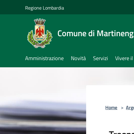
Salta al contenuto principale
Regione Lombardia
Comune di Martinen
Amministrazione
Novità
Servizi
Vivere 
Home
>
Arg