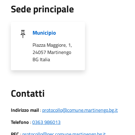
Sede principale
Municipio
Piazza Maggiore, 1,
24057 Martinengo
BG Italia
Utili
Contatti
Indirizzo mail
:
protocollo@comune.martinengo.bg.it
Telefono
:
0363 986013
PEC
:
protocollo@pec.comune.martinengo.bg.it