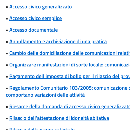
•
Accesso civico generalizzato
•
Accesso civico semplice
•
Accesso documentale
•
Annullamento e archiviazione di una pratica
•
Cambio della domiciliazione delle comunicazioni rela
•
Organizzare manifestazioni di sorte locale: comunicaz
•
Pagamento dell'imposta di bollo per il rilascio del pr
•
Regolamento Comunitario 183/2005: comunicazione di 
comportano variazioni delle attività
•
Riesame della domanda di accesso civico generalizzat
•
Rilascio dell'attestazione di idoneità abitativa
•
Rilascio della visura catastale