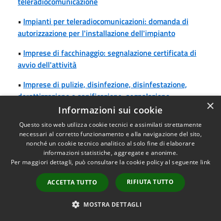
teleradiocomunicazione
•
Impianti per teleradiocomunicazioni: domanda di
autorizzazione per l'installazione dell'impianto
•
Imprese di facchinaggio: segnalazione certificata di
avvio dell'attività
•
Imprese di pulizie, disinfezione, disinfestazione,
derattizzazione e sanificazione: segnalazione
×
certificata di avvio o trasferimento dell'attività
Informazioni sui cookie
Questo sito web utilizza cookie tecnici e assimilati strettamente
•
Inizio dei lavori edilizi
necessari al corretto funzionamento e alla navigazione del sito,
nonché un cookie tecnico analitico al solo fine di elaborare
•
Installazione di videogiochi o apparecchi per il gioco
informazioni statistiche, aggregate e anonime.
lecito: comunicazione di disattivazione di videogiochi o
Per maggiori dettagli, può consultare la cookie policy al seguente
link
apparecchi
RIFIUTA TUTTO
ACCETTA TUTTO
•
Installazione di videogiochi o apparecchi per il gioco
lecito: domanda di autorizzazione per l'installazione, la
MOSTRA DETTAGLI
sostituzione o il subingresso nella gestione di giochi