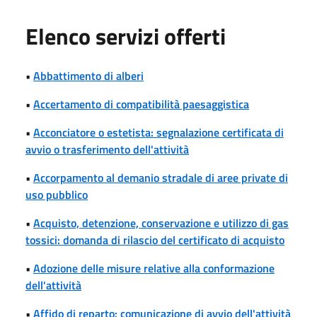
Elenco servizi offerti
•
Abbattimento di alberi
•
Accertamento di compatibilità paesaggistica
•
Acconciatore o estetista: segnalazione certificata di
avvio o trasferimento dell'attività
•
Accorpamento al demanio stradale di aree private di
uso pubblico
•
Acquisto, detenzione, conservazione e utilizzo di gas
tossici: domanda di rilascio del certificato di acquisto
•
Adozione delle misure relative alla conformazione
dell'attività
•
Affido di reparto: comunicazione di avvio dell'attività