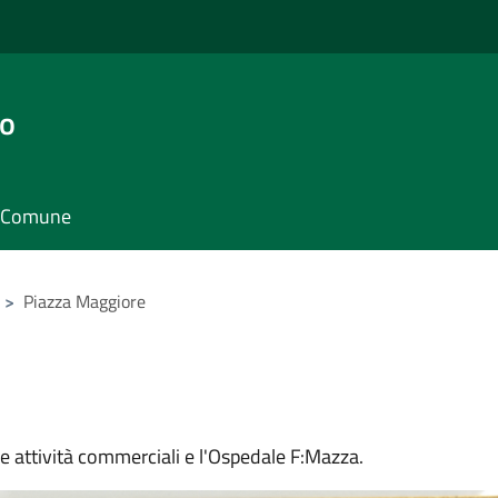
go
il Comune
>
Piazza Maggiore
rse attività commerciali e l'Ospedale F:Mazza.