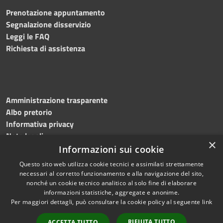
Prenotazione appuntamento
Segnalazione disservizio
Leggi le FAQ
Richiesta di assistenza
Amministrazione trasparente
Albo pretorio
Informativa privacy
Note legali
×
Dichiarazione di accessibilità
Informazioni sui cookie
Questo sito web utilizza cookie tecnici e assimilati strettamente
necessari al corretto funzionamento e alla navigazione del sito,
nonché un cookie tecnico analitico al solo fine di elaborare
informazioni statistiche, aggregate e anonime.
RSS
Copyright © 2026 • Comune di
Per maggiori dettagli, può consultare la cookie policy al seguente
link
Accessibilità
Martinengo • Powered by
Privacy
Municipium
Accesso
•
RIFIUTA TUTTO
ACCETTA TUTTO