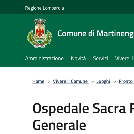
Salta al contenuto principale
Regione Lombardia
Comune di Martinen
Amministrazione
Novità
Servizi
Vivere 
Home
>
Vivere il Comune
>
Luoghi
>
Pronto
Ospedale Sacra 
Generale