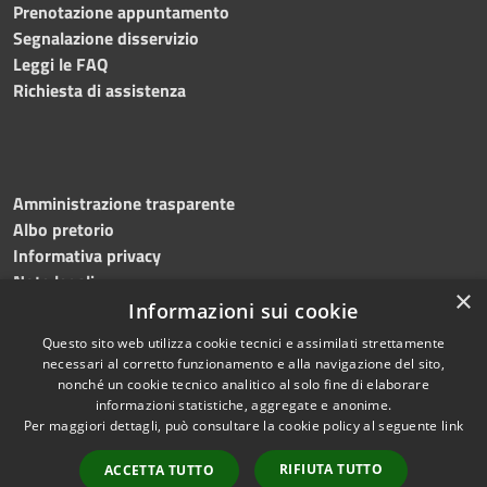
Prenotazione appuntamento
Segnalazione disservizio
Leggi le FAQ
Richiesta di assistenza
Amministrazione trasparente
Albo pretorio
Informativa privacy
Note legali
×
Dichiarazione di accessibilità
Informazioni sui cookie
Questo sito web utilizza cookie tecnici e assimilati strettamente
necessari al corretto funzionamento e alla navigazione del sito,
nonché un cookie tecnico analitico al solo fine di elaborare
informazioni statistiche, aggregate e anonime.
RSS
Copyright © 2026 • Comune di
Per maggiori dettagli, può consultare la cookie policy al seguente
link
Accessibilità
Martinengo • Powered by
Privacy
Municipium
Accesso
•
RIFIUTA TUTTO
ACCETTA TUTTO