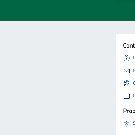
Cont
Prob