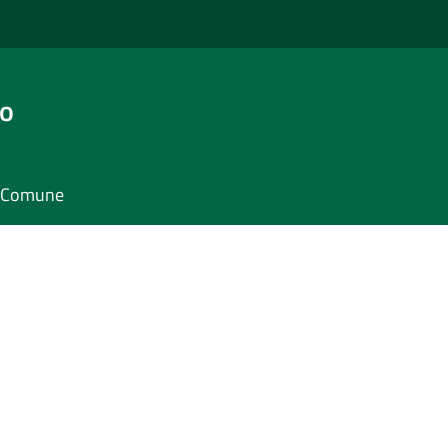
go
il Comune