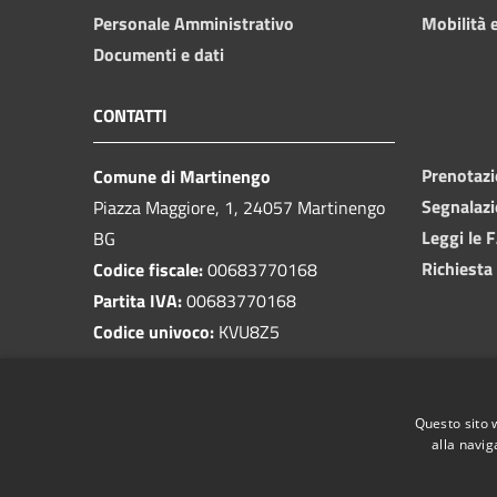
Personale Amministrativo
Mobilità e
Documenti e dati
CONTATTI
Prenotaz
Comune di Martinengo
Segnalazi
Piazza Maggiore, 1, 24057 Martinengo
Leggi le 
BG
Richiesta
Codice fiscale:
00683770168
Partita IVA:
00683770168
Codice univoco:
KVU8Z5
PEC:
protocollo@pec.comune.martinengo.bg.it
Questo sito 
Centralino Unico:
0363 986011
alla navig