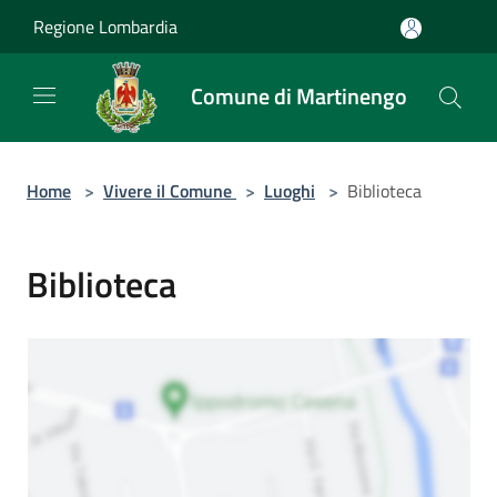
Salta al contenuto principale
Regione Lombardia
Comune di Martinengo
Home
>
Vivere il Comune
>
Luoghi
>
Biblioteca
Biblioteca