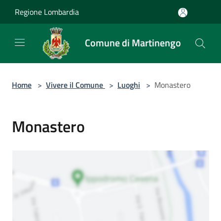
Salta al contenuto principale
Regione Lombardia
Comune di Martinengo
Home
>
Vivere il Comune
>
Luoghi
>
Monastero
Monastero